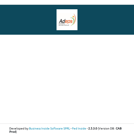
Developed by
Business Inside Software SPRL
-
Fed Inside
-
2.5.3.0
(Version DB :
CAB
Prod
)